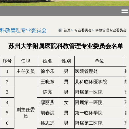
科教管理专业委员会
首页
>
专业委员会
>
科教管理专业委员会
苏州大学附属医院科教管理专业委员会名单
序号
任职
姓名
性别
单位
1
主任委员
徐小乐
男
医院管理处
处
2
王晓东
男
儿科临床医学院
院
3
陈亮
男
附属第一医院
副
4
缪丽燕
女
附属第一医院
副
副主任委
5
胡春洪
男
第一临床学院
副
员
6
钱志远
男
附属第二医院
副