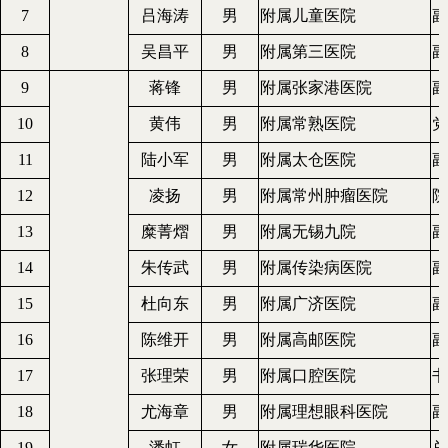
7
吕海涛
男
附属儿童医院
副
8
吴昌平
男
附属第三医院
副
9
蒋锋
男
附属张家港医院
副
10
黄伟
男
附属常熟医院
党
11
陆小军
男
附属太仓医院
副
12
凌扬
男
附属常州肿瘤医院
院
13
糜菁熠
男
附属无锡九院
副
14
朱传武
男
附属传染病医院
副
15
杜向东
男
附属广济医院
副
16
陈维开
男
附属高邮医院
副
17
张理荣
男
附属口腔医院
书
18
尤海章
男
附属理想眼科医院
副
19
潘虹
女
附属瑞华医院
总