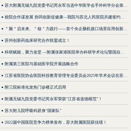
苏大附属无锡九院党委书记芮永军当选中华医学会手外科学分会第十届委员会副主任委员
校院合作谋发展 协同创新促健康—我院与苏北人民医院共建签约暨三大协同创新中心揭牌仪式顺利举行
＂脑＂启未来、＂核＂力践行——首个央企脑机接口场景应用创新促进中心在苏大附二院揭牌成立
苏州创新药临床研究合作联盟成立！
科研赋能，聚力攻坚 —附属张家港医院举办科研学术论坛暨国自然申报专家辅导会
附属第三医院与基础医学院开展战略合作
江苏省医院协会医院科技教育管理专业委员会2025年学术会议在苏州顺利召开
附三院标准化发热门诊楼正式启用
附属无锡九院党委书记芮永军荣获“江苏省道德模范”！
苏大附儿院呼吸科跻身“国家队”
2022届中国医院竞争力榜单发布，苏大附属医院获佳绩！